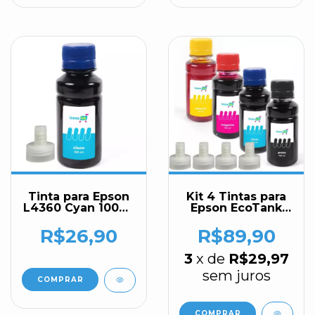
Tinta para Epson
Kit 4 Tintas para
L4360 Cyan 100ml
Epson EcoTank
Inova Ink
L4360 100ml
Inova Ink
R$26,90
R$89,90
3
x de
R$29,97
sem juros