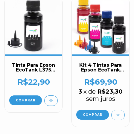
Tinta Para Epson
Kit 4 Tintas Para
EcoTank L375
Epson EcoTank
100ml Black Inova
L355 100ml Inova
Ink
Ink
R$22,90
R$69,90
3
x de
R$23,30
sem juros