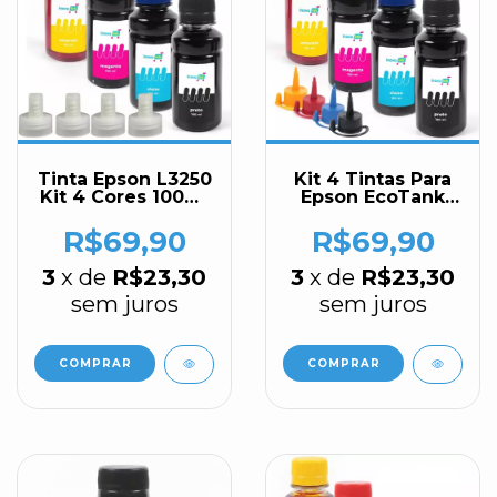
Tinta Epson L3250
Kit 4 Tintas Para
Kit 4 Cores 100ml
Epson EcoTank
Inova Ink
L3110 100ml Inova
Ink
R$69,90
R$69,90
3
x de
R$23,30
3
x de
R$23,30
sem juros
sem juros