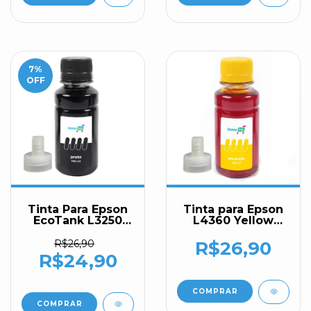
7
%
OFF
Tinta Para Epson
Tinta para Epson
EcoTank L3250
L4360 Yellow
100ml Black Inova
100ml Inova Ink
Ink
R$26,90
R$26,90
R$24,90