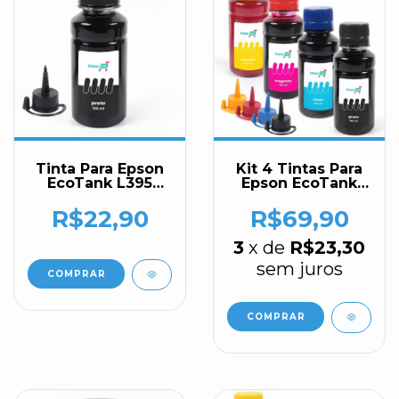
Tinta Para Epson
Kit 4 Tintas Para
EcoTank L395
Epson EcoTank
100ml Black Inova
L395 100ml Inova
Ink
Ink
R$22,90
R$69,90
3
x de
R$23,30
sem juros