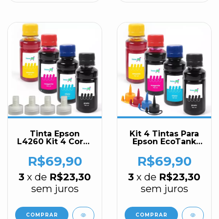
Tinta Epson
Kit 4 Tintas Para
L4260 Kit 4 Cores
Epson EcoTank
100ml Inova Ink
L120 100ml Inova
Ink
R$69,90
R$69,90
3
x de
R$23,30
3
x de
R$23,30
sem juros
sem juros