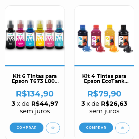
Kit 6 Tintas para
Kit 4 Tintas para
Epson T673 L800
Epson EcoTank
L805 L850 L1800
Sublimática 100ml
t50 Tx720 Tx730
Inova Ink
R$134,90
R$79,90
100ml Inova Ink
3
x de
R$44,97
3
x de
R$26,63
sem juros
sem juros